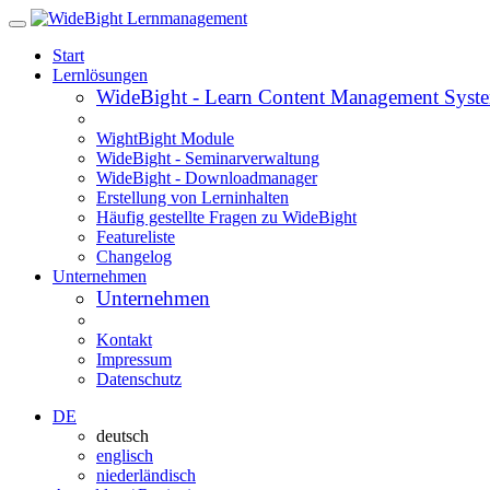
Start
Lernlösungen
WideBight - Learn Content Management Syst
WightBight Module
WideBight - Seminarverwaltung
WideBight - Downloadmanager
Erstellung von Lerninhalten
Häufig gestellte Fragen zu WideBight
Featureliste
Changelog
Unternehmen
Unternehmen
Kontakt
Impressum
Datenschutz
DE
deutsch
englisch
niederländisch